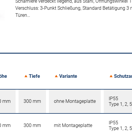
Scharniere verdeckt liegend, aus Stahl, Öffnungswinkel 1
Verschluss: 3-Punkt Schließung, Standard Betätigung 3
Türen…
öhe
Tiefe
Variante
Schutza
IP55
0 mm
300 mm
ohne Montageplatte
Type 1, 2, 5
IP55
0 mm
300 mm
mit Montageplatte
Type 1, 2, 5