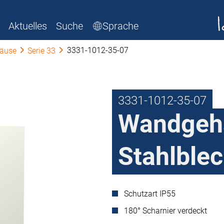
Aktuelles
Suche
Sprache
3331-1012-35-07
äuse
Serie 33
3331-1012-35-07
Wandgehä
Stahlblec
Schutzart IP55
180° Scharnier verdeckt