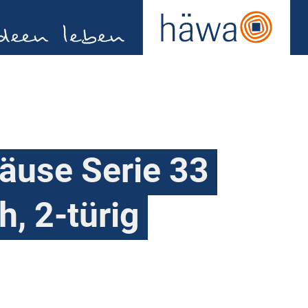
use Serie 33
h, 2-türig