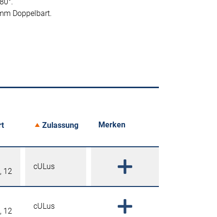
80°.
 mm Doppelbart.
Merken
rt
Zulassung
cULus
, 12
cULus
, 12