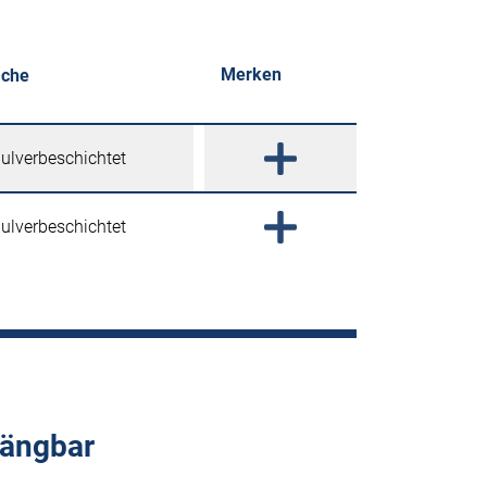
Merken
äche
ulverbeschichtet
ulverbeschichtet
hängbar