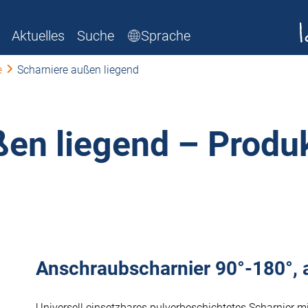
Aktuelles
Suche
Sprache
e
Scharniere außen liegend
ßen liegend – Produ
Anschraubscharnier 90°-180°, 
Universell einsetzbares pulverbeschichtetes Scharnier 