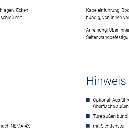
chlagen. Ecken
Kabeleinführung: Bod
nschloß mit
bündig, von innen ve
Anreihung: Über innen
Seitenwandbefestigu
Hinweis
Optional: Ausführ
Oberfläche außen 
1
Türe außen bündi
n nach NEMA 4X
mit Sichtfenster