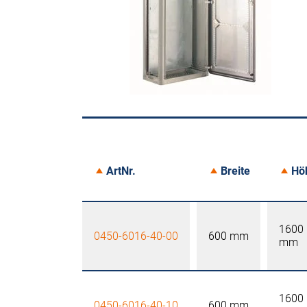
ArtNr.
Breite
Hö
1600
0450-6016-40-00
600 mm
mm
1600
0450-6016-40-10
600 mm