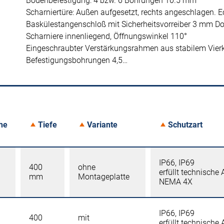
Bodenbefestigung: 4 bzw. 6 Bohrungen 10.5 mm
Scharniertüre: Außen aufgesetzt, rechts angeschlagen. 
Baskülestangenschloß mit Sicherheitsvorreiber 3 mm Do
Scharniere innenliegend, Öffnungswinkel 110°
Eingeschraubter Verstärkungsrahmen aus stabilem Vierk
Befestigungsbohrungen 4,5…
he
Tiefe
Variante
Schutzart
IP66, IP69
400
ohne
erfüllt technische
mm
Montageplatte
NEMA 4X
IP66, IP69
400
mit
erfüllt technische