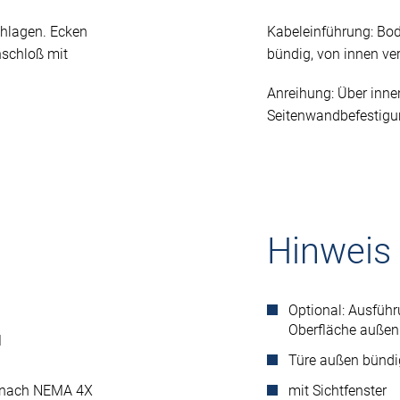
chlagen. Ecken
Kabeleinführung: Bod
nschloß mit
bündig, von innen ve
Anreihung: Über innen
Seitenwandbefestigu
Hinweis
Optional: Ausführ
Oberfläche außen 
1
Türe außen bündi
n nach NEMA 4X
mit Sichtfenster