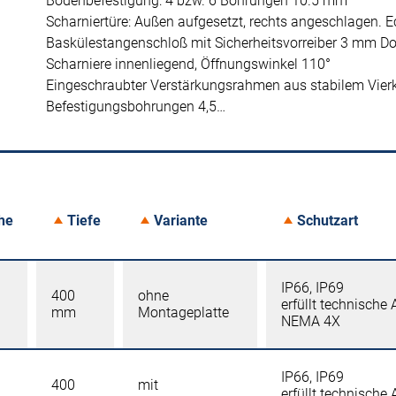
Bodenbefestigung: 4 bzw. 6 Bohrungen 10.5 mm
Scharniertüre: Außen aufgesetzt, rechts angeschlagen. 
Baskülestangenschloß mit Sicherheitsvorreiber 3 mm Do
Scharniere innenliegend, Öffnungswinkel 110°
Eingeschraubter Verstärkungsrahmen aus stabilem Vierk
Befestigungsbohrungen 4,5…
he
Tiefe
Variante
Schutzart
IP66, IP69
400
ohne
erfüllt technische
mm
Montageplatte
NEMA 4X
IP66, IP69
400
mit
erfüllt technische