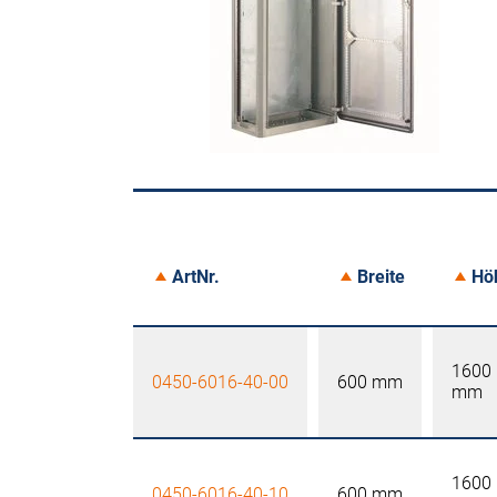
ArtNr.
Breite
Hö
1600
0450-6016-40-00
600 mm
mm
1600
0450-6016-40-10
600 mm