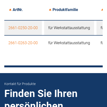
ArtNr.
Produktfamilie
A
2661-0250-20-00
für Werkstattausstattung
für
2661-0263-20-00
für Werkstattausstattung
für
Kontakt für Produkte
Finden Sie Ihren
persönlichen