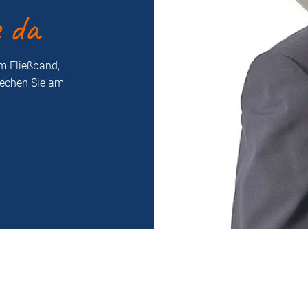
e da
m Fließband,
rechen Sie am