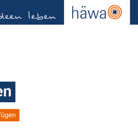
en
fügen