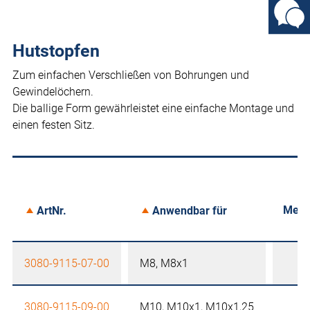
Hutstopfen
Zum einfachen Verschließen von Bohrungen und
Gewindelöchern.
Die ballige Form gewährleistet eine einfache Montage und
einen festen Sitz.
Merk
ArtNr.
Anwendbar für
3080-9115-07-00
M8, M8x1
3080-9115-09-00
M10, M10x1, M10x1,25