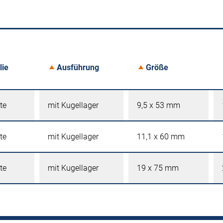
lie
Ausführung
Größe
te
mit Kugellager
9,5 x 53 mm
te
mit Kugellager
11,1 x 60 mm
te
mit Kugellager
19 x 75 mm