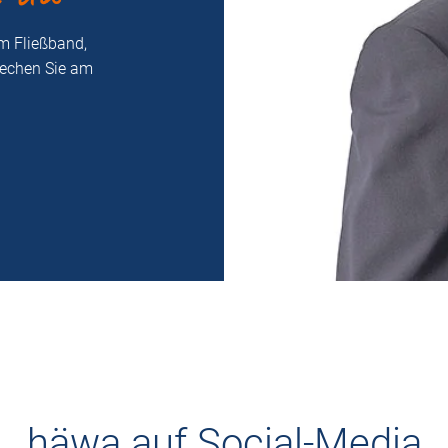
m Fließband,
rechen Sie am
häwa auf Social-Media