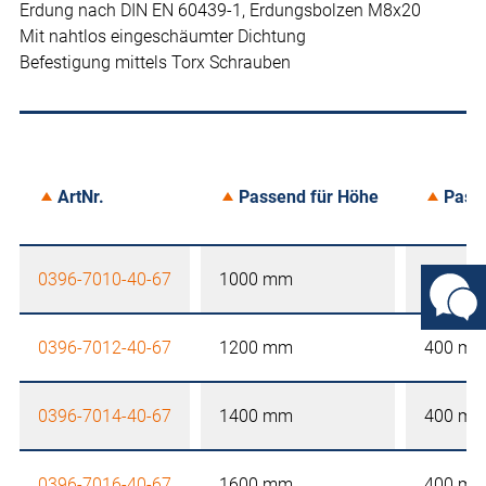
Erdung nach DIN EN 60439-1, Erdungsbolzen M8x20
Mit nahtlos eingeschäumter Dichtung
Befestigung mittels Torx Schrauben
ArtNr.
Passend für Höhe
Passe
0396-7010-40-67
1000 mm
400 m
0396-7012-40-67
1200 mm
400 m
0396-7014-40-67
1400 mm
400 m
0396-7016-40-67
1600 mm
400 m