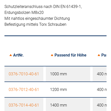
Schutzleiteranschluss nach DIN EN 61439-1,
Erdungsbolzen M8x20
Mit nahtlos eingeschäumter Dichtung
Befestigung mittels Torx Schrauben
ArtNr.
Passend für Höhe
Passe
0376-7010-40-61
1000 mm
400 m
0376-7012-40-61
1200 mm
400 m
0376-7014-40-61
1400 mm
400 m