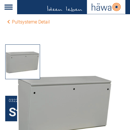
Pultsysteme Detail
0322-2090-45-17
Standpult H122