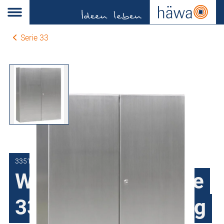
Serie 33
3351-1012-30-10
Wandgehäuse Serie
33 Edelstahl, 2-türig