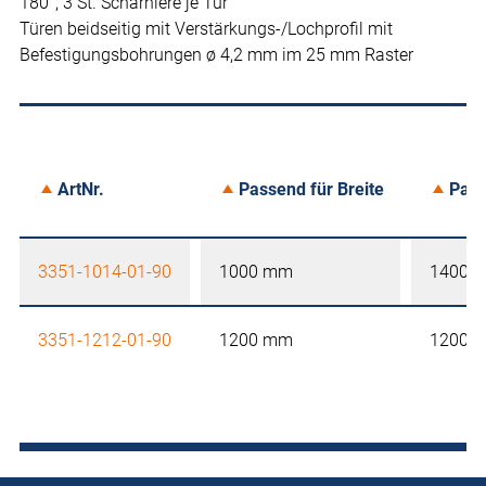
180°, 3 St. Scharniere je Tür
Türen beidseitig mit Verstärkungs-/Lochprofil mit
Befestigungsbohrungen ø 4,2 mm im 25 mm Raster
ArtNr.
Passend für Breite
Pass
3351-1014-01-90
1000 mm
1400 
3351-1212-01-90
1200 mm
1200 