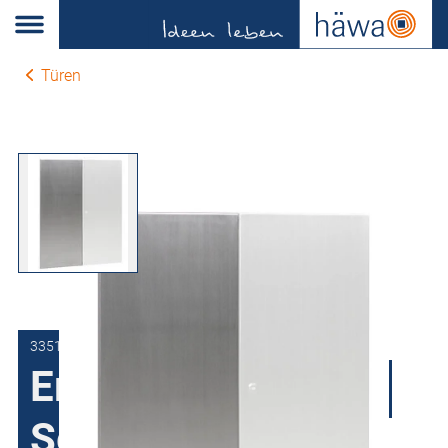
Türen
3351-1012-01-90
Ersatztür Gehäuse
Serie 33 Edelstahl