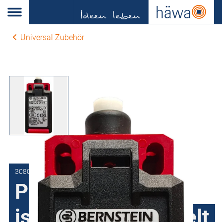
Universal Zubehör
3080-0041-61-00
Positionsschalter,
isolierstoffgekapselt