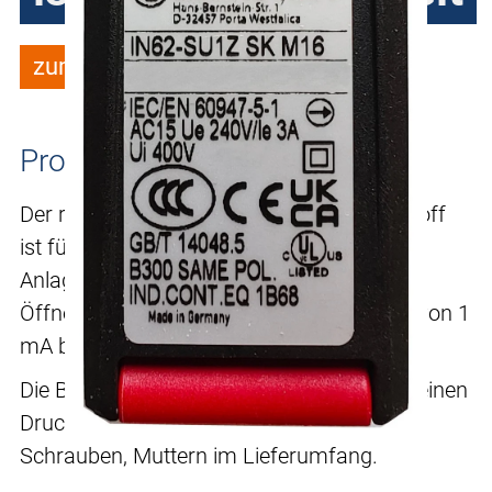
zum Merkzettel hinzufügen
Produktbeschreibung
Der robuste Positionsschalter aus Kunststoff
ist für Anwendungen im Maschinen- und
Anlagenbau konzipiert. Der Schalteinsatz (1
Öffner/1Schliesser) kann kleinste Ströme von 1
mA bei 24 VDC zuverlässig schalten.
Die Betätigung erfolgt ausschließlich über einen
Druckstößel. Für die Befestigung sind M4
Schrauben, Muttern im Lieferumfang.