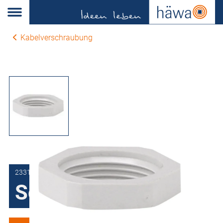
Kabelverschraubung
2331-0002-16-00
Sechskantmutter