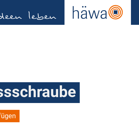
ssschraube
fügen