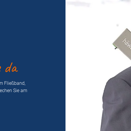
e da
m Fließband,
rechen Sie am