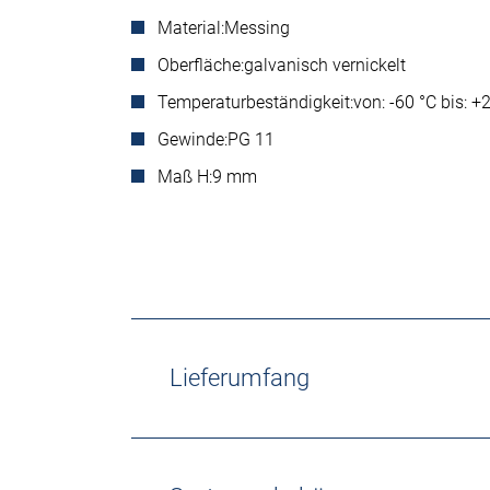
Material:
Messing
Oberfläche:
galvanisch vernickelt
Temperaturbeständigkeit:
von: -60 °C bis: +
Gewinde:
PG 11
Maß H:
9 mm
Lieferumfang