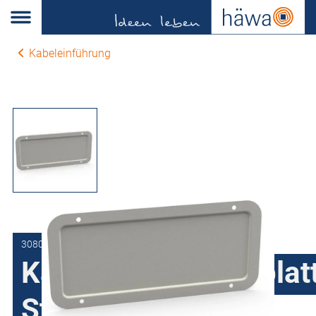
Kabeleinführung
3080-0102-32-07
Kabeleinführungsplat
Stahlblech