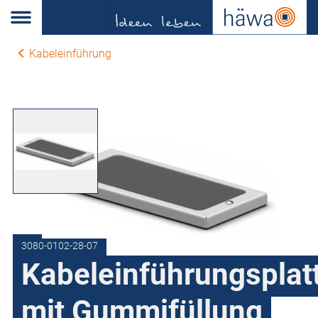
Kabeleinführung
3080-0102-28-07
Kabeleinführungsplat
mit Gummifüllung