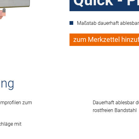
Quick - P
Maßstab dauerhaft ablesbar
zum Merkzettel hinzu
ung
iumprofilen zum
Dauerhaft ablesbar du
rostfreien Bandstahl
chläge mit