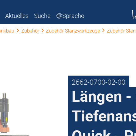
Aktuelles
Suche
Sprache
ankbau
Zubehör
Zubehör Stanzwerkzeuge
Zubehör Stan
2662-0700-02-00
Längen -
Tiefenans