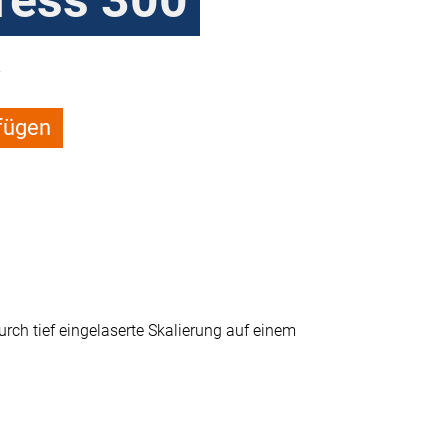
ress 300
fügen
rch tief eingelaserte Skalierung auf einem