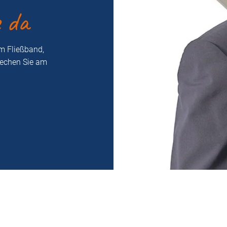
e da
m Fließband,
rechen Sie am