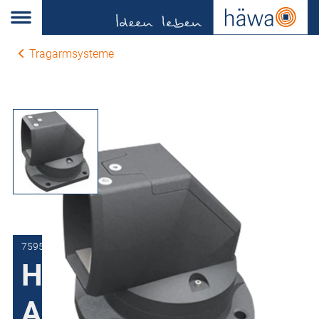
Tragarmsysteme
7595-7401-01-01
HMA I-080
Aufsatzgelenk