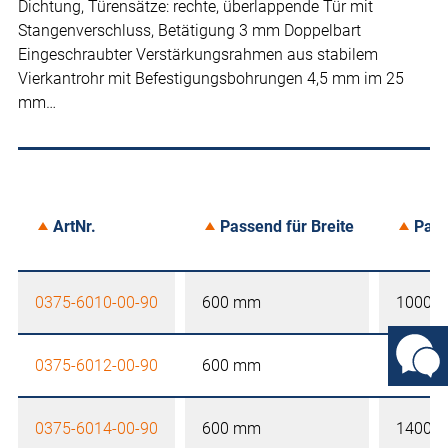
Dichtung, Türensätze: rechte, überlappende Tür mit
Stangenverschluss, Betätigung 3 mm Doppelbart
Eingeschraubter Verstärkungsrahmen aus stabilem
Vierkantrohr mit Befestigungsbohrungen 4,5 mm im 25
mm…
ArtNr.
Passend für Breite
Pass
0375-6010-00-90
600 mm
1000 
0375-6012-00-90
600 mm
1200 
0375-6014-00-90
600 mm
1400 