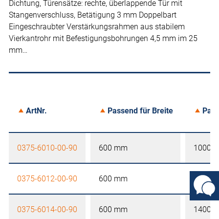
Dichtung, Türensätze: rechte, überlappende Tür mit
Stangenverschluss, Betätigung 3 mm Doppelbart
Eingeschraubter Verstärkungsrahmen aus stabilem
Vierkantrohr mit Befestigungsbohrungen 4,5 mm im 25
mm…
ArtNr.
Passend für Breite
Pass
0375-6010-00-90
600 mm
1000 
0375-6012-00-90
600 mm
1200 
0375-6014-00-90
600 mm
1400 