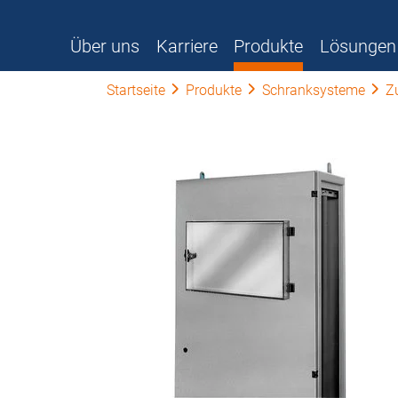
Über uns
Karriere
Produkte
Lösungen
Startseite
Produkte
Schranksysteme
Z