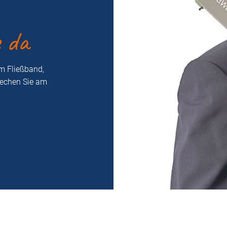
e da
m Fließband,
rechen Sie am