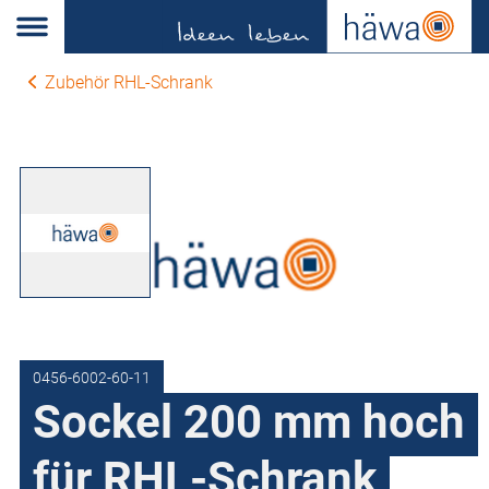
Zubehör RHL-Schrank
0456-6002-60-11
Sockel 200 mm hoch
für RHL-Schrank