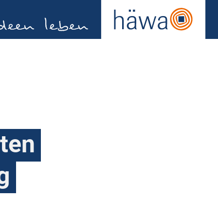
sten
g