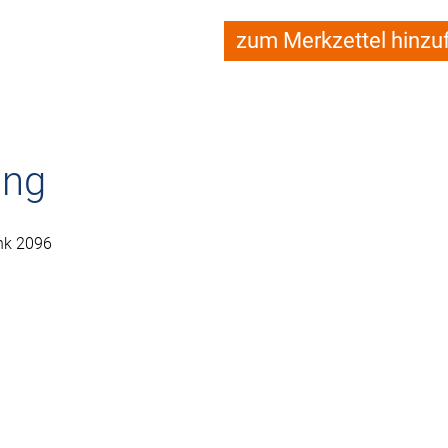
zum Merkzettel hinzu
ung
nk 2096