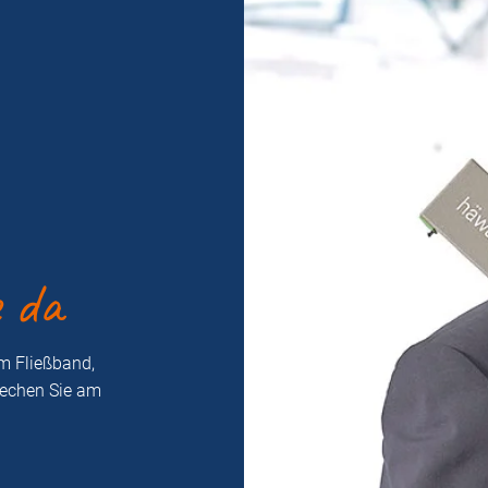
e da
m Fließband,
rechen Sie am