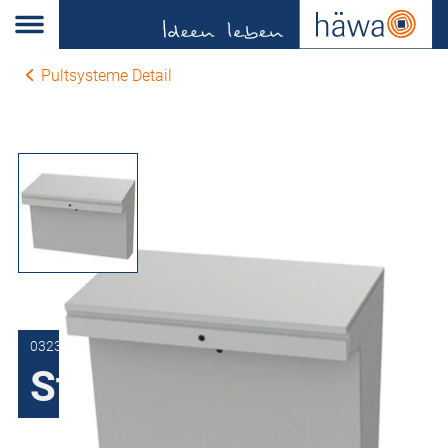
Pultsysteme Detail
0323-1290-65-07
Standpult H123