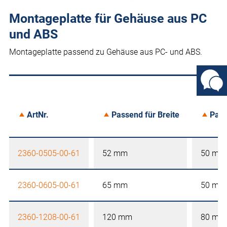
Montageplatte für Gehäuse aus PC
und ABS
Montageplatte passend zu Gehäuse aus PC- und ABS.
ArtNr.
Passend für Breite
Pass
2360-0505-00-61
52 mm
50 mm
2360-0605-00-61
65 mm
50 mm
2360-1208-00-61
120 mm
80 mm