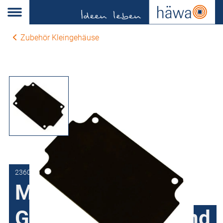
Zubehör Kleingehäuse
2360-1612-00-61
Montageplatte für
Gehäuse aus PC und