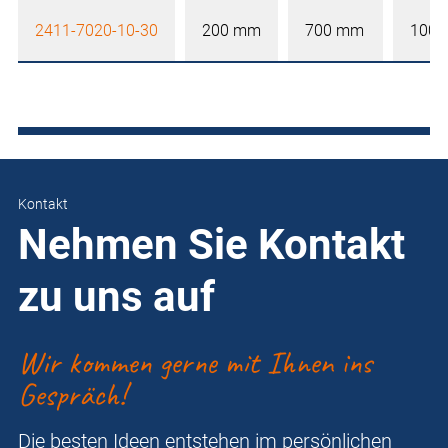
2411-7020-10-30
200 mm
700 mm
100
Kontakt
Nehmen Sie Kontakt
zu uns auf
Wir kommen gerne mit Ihnen ins
Gespräch!
Die besten Ideen entstehen im persönlichen