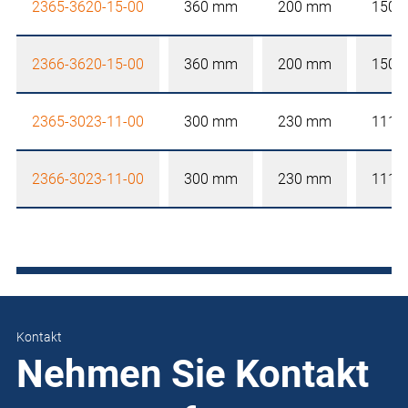
2365-3620-15-00
360 mm
200 mm
150 
2366-3620-15-00
360 mm
200 mm
150 
2365-3023-11-00
300 mm
230 mm
111 
2366-3023-11-00
300 mm
230 mm
111 
Kontakt
Nehmen Sie Kontakt