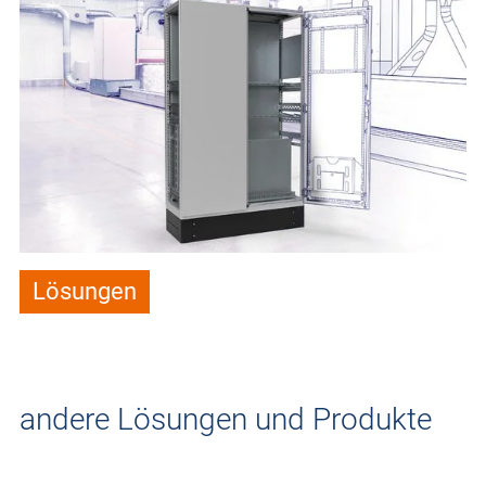
Lösungen
andere Lösungen und Produkte
Standschrank Stahlblech
H390, 1-türig
Gehäuse Lösungen