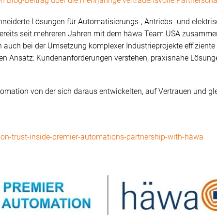
n Blog-Beitrag über die mehrjährige vertrauensvolle Partnerscha
neiderte Lösungen für Automatisierungs-, Antriebs- und elektr
t bereits seit mehreren Jahren mit dem häwa Team USA zusamme
auch bei der Umsetzung komplexer Industrieprojekte effiziente
en Ansatz: Kundenanforderungen verstehen, praxisnahe Lösunge
tomation von der sich daraus entwickelten, auf Vertrauen und g
-on-trust-inside-premier-automations-partnership-with-häwa