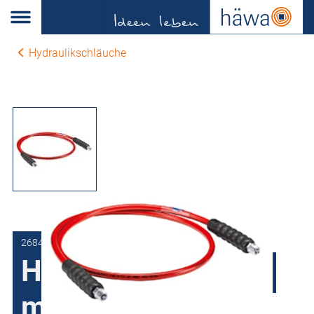
Hydraulikschläuche
2684-0400-10-00
Hydraulikschlauch
mit 3/8" BSPT