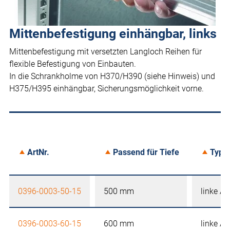
Mittenbefestigung einhängbar, links
Mittenbefestigung mit versetzten Langloch Reihen für
flexible Befestigung von Einbauten.
In die Schrankholme von H370/H390 (siehe Hinweis) und
H375/H395 einhängbar, Sicherungsmöglichkeit vorne.
ArtNr.
Passend für Tiefe
Typ
0396-0003-50-15
500 mm
linke A
0396-0003-60-15
600 mm
linke A