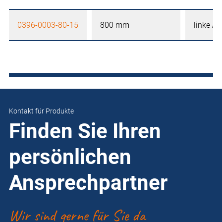
0396-0003-80-15
800 mm
linke A
Kontakt für Produkte
Finden Sie Ihren
persönlichen
Ansprechpartner
Wir sind gerne für Sie da