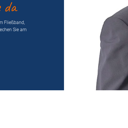
e da
m Fließband,
rechen Sie am