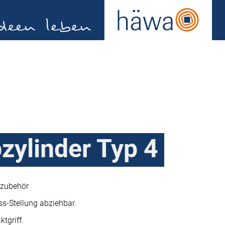
bzylinder Typ 4
lzubehör
uss-Stellung abziehbar.
tgriff.