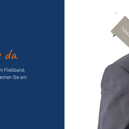
e da
m Fließband,
rechen Sie am