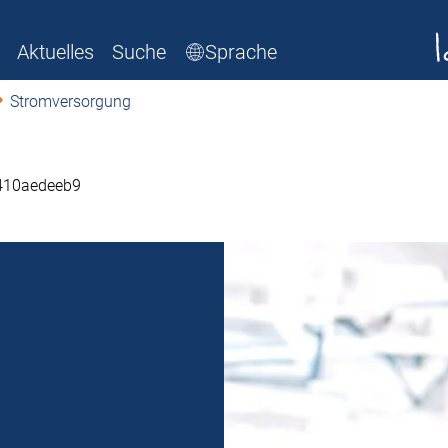
Aktuelles
Suche
Sprache
Stromversorgung
3410aedeeb9