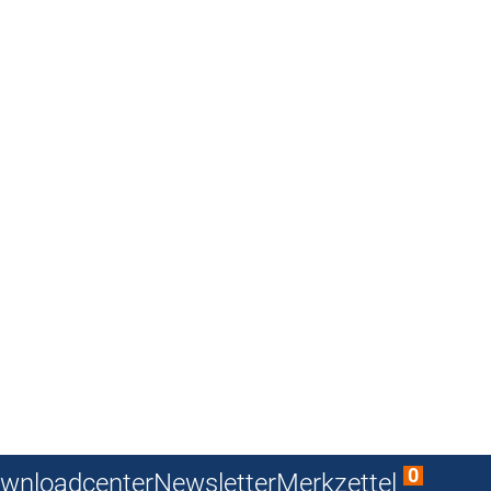
0
wnloadcenter
Newsletter
Merkzettel