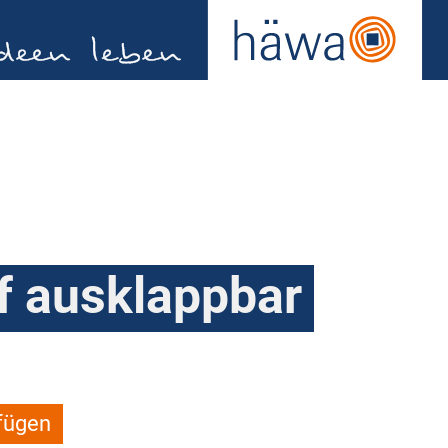
f ausklappbar
fügen