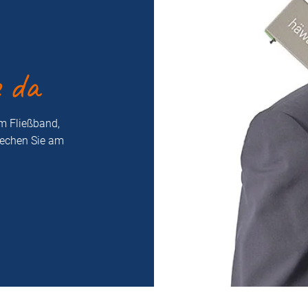
e da
m Fließband,
rechen Sie am