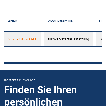
ArtNr.
Produktfamilie
Eins
2671-0700-03-00
für Werkstattausstattung
Stu
Kontakt für Produkte
Finden Sie Ihren
persönlichen