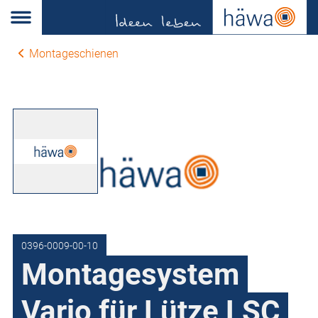
Montageschienen
0396-0009-00-10
Montagesystem
Vario für Lütze LSC