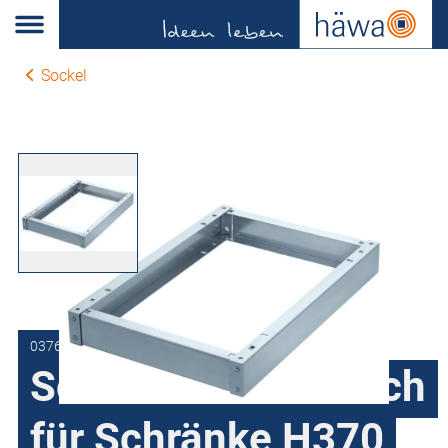
Sockel
0376-8001-40-11
Sockel 100 mm hoch
für Schränke H370