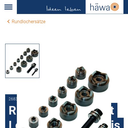
Rundlochersätze
2683-7812-60-30
Rundlochersatz mit
Lochern von PG7 bis