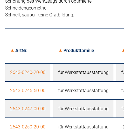
Schonung des Werkzeugs durch optimierte
Schneidengeometrie
Schnell, sauber, keine Gratbildung.
ArtNr.
Produktfamilie
A
2643-0240-20-00
für Werkstattausstattung
für
2643-0245-50-00
für Werkstattausstattung
für
2643-0247-00-00
für Werkstattausstattung
für
2643-0250-20-00
für Werkstattausstattung
für