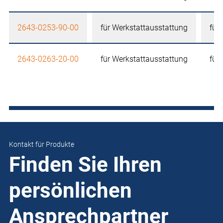
2643-0253-90-00
für Werkstattausstattung
für
2643-0263-20-00
für Werkstattausstattung
für
Kontakt für Produkte
Finden Sie Ihren
persönlichen
Ansprechpartner