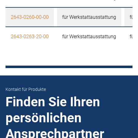
2643-0260-00-00
für Werkstattausstattung
für
2643-0263-20-00
für Werkstattausstattung
für
Kontakt für Produkte
Finden Sie Ihren
persönlichen
Ansprechpartner