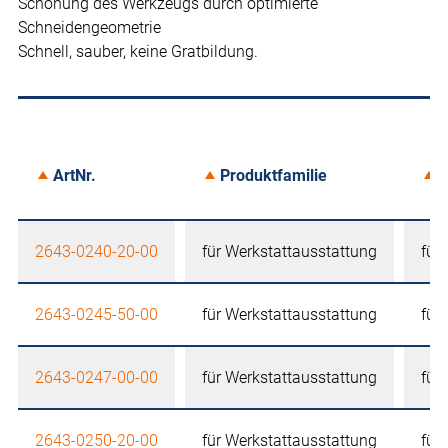
Schonung des Werkzeugs durch optimierte
Schneidengeometrie
Schnell, sauber, keine Gratbildung.
ArtNr.
Produktfamilie
A
2643-0240-20-00
für Werkstattausstattung
für
2643-0245-50-00
für Werkstattausstattung
für
2643-0247-00-00
für Werkstattausstattung
für
2643-0250-20-00
für Werkstattausstattung
für