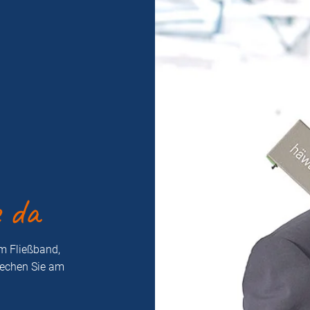
e da
m Fließband,
rechen Sie am