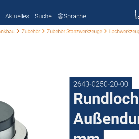
Aktuelles
Suche
Sprache
ankbau
Zubehör
Zubehör Stanzwerkzeuge
Lochwerkzeu
2643-0250-20-00
Rundloche
Außendu