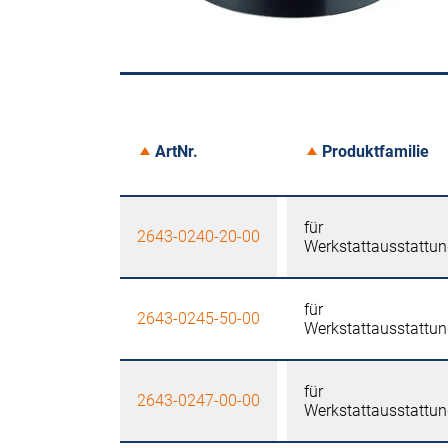
ArtNr.
Produktfamilie
für
2643-0240-20-00
Werkstattausstattu
für
2643-0245-50-00
Werkstattausstattu
für
2643-0247-00-00
Werkstattausstattu