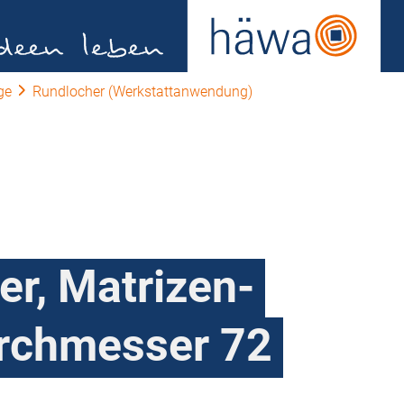
ge
Rundlocher (Werkstattanwendung)
r, Matrizen-
rchmesser 72