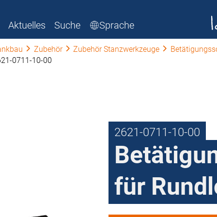
Aktuelles
Suche
Sprache
ankbau
Zubehör
Zubehör Stanzwerkzeuge
Betätigungss
621-0711-10-00
2621-0711-10-00
Betätigu
für Rund