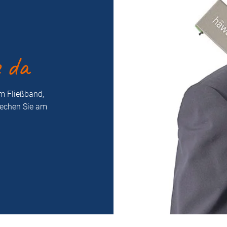
e da
m Fließband,
rechen Sie am