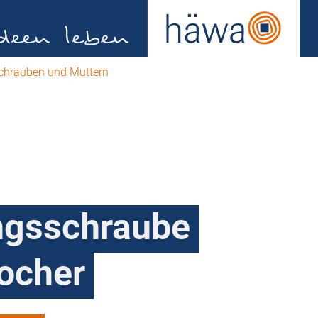
chrauben und Muttern
ngsschraube
locher