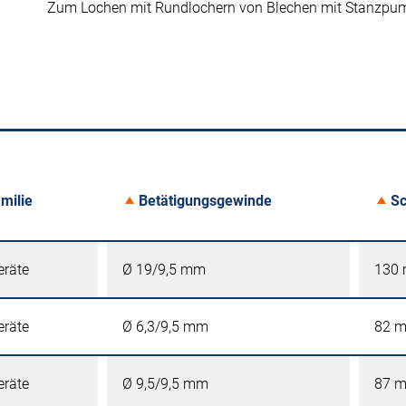
Zum Lochen mit Rundlochern von Blechen mit Stanzpu
milie
Betätigungsgewinde
Sc
eräte
Ø 19/9,5 mm
130
eräte
Ø 6,3/9,5 mm
82 
eräte
Ø 9,5/9,5 mm
87 