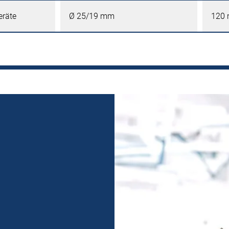
eräte
Ø 25/19 mm
120