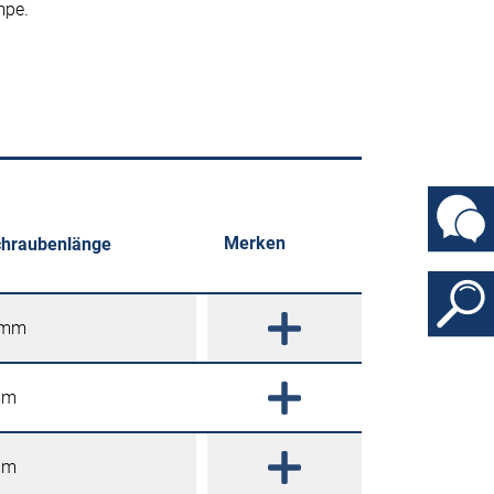
mpe.
Merken
hraubenlänge
 mm
mm
mm