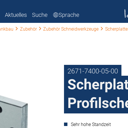
Aktuelles
Suche
Sprache
ankbau
Zubehör
Zubehör Schneidwerkzeuge
Scherplatt
2671-7400-05-00
Scherplat
Profilsch
Sehr hohe Standzeit