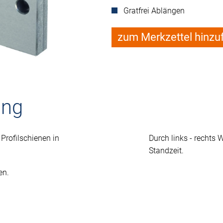
Gratfrei Ablängen
zum Merkzettel hinzu
ung
rofilschienen in
Durch links - rechts 
Standzeit.
en.