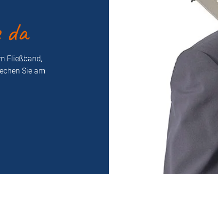
e da
m Fließband,
rechen Sie am