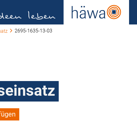
2695-1635-13-03
satz
einsatz
fügen