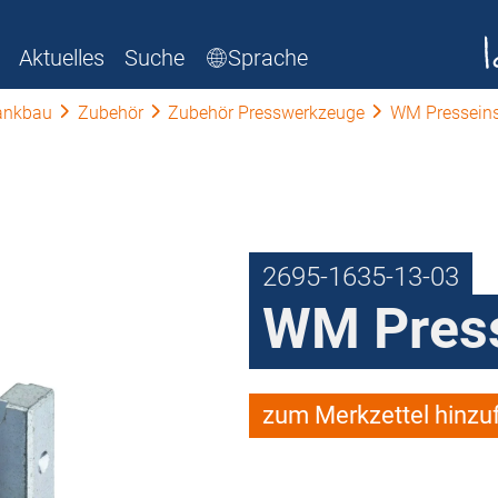
Aktuelles
Suche
Sprache
ankbau
Zubehör
Zubehör Presswerkzeuge
WM Pressein
2695-1635-13-03
WM Press
zum Merkzettel hinzu