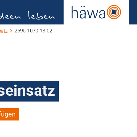
2695-1070-13-02
satz
einsatz
fügen