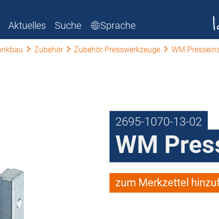
Aktuelles
Suche
Sprache
ankbau
Zubehör
Zubehör Presswerkzeuge
WM Pressein
2695-1070-13-02
WM Press
zum Merkzettel hinzu