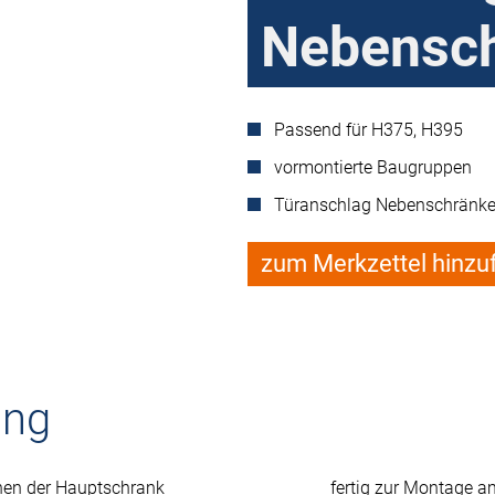
Nebensc
Passend für H375, H395
vormontierte Baugruppen
Türanschlag Nebenschränke 
zum Merkzettel hinzu
ung
fnen der Hauptschrank
fertig zur Montage 