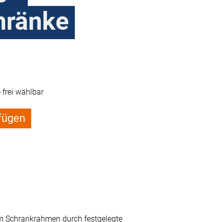
hränke
frei wählbar
fügen
am Schrankrahmen durch festgelegte