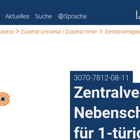
Aktuelles
Suche
Sprache
ubehör
Zubehör Universal / Zubehör innen
Zentralverriege
3070-7812-08-11
Zentralve
Nebensch
für 1-tür