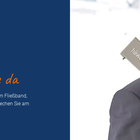
e da
m Fließband,
rechen Sie am