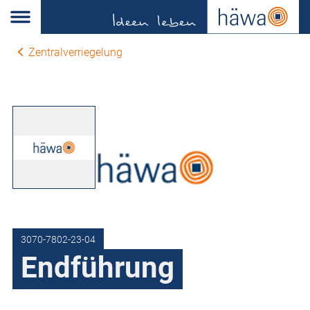
Zentralverriegelung
3070-7802-23-04
Endführung