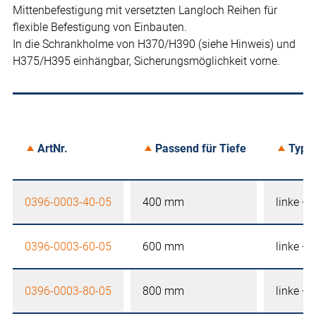
Mittenbefestigung mit versetzten Langloch Reihen für
flexible Befestigung von Einbauten.
In die Schrankholme von H370/H390 (siehe Hinweis) und
H375/H395 einhängbar, Sicherungsmöglichkeit vorne.
ArtNr.
Passend für Tiefe
Typ
0396-0003-40-05
400 mm
linke +
0396-0003-60-05
600 mm
linke +
0396-0003-80-05
800 mm
linke +