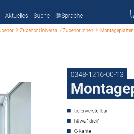
Aktuelles
Suche
Sprache
ubehör
Zubehör Universal / Zubehör innen
Montageplatten
0348-1216-00-13
Montagep
tiefenverstellbar
häwa "klick"
C-Kante