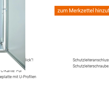
zum Merkzettel hinzu
ung
terung häwa „klick“!
Schutzleiteranschlu
Schutzleiterschraube
 C-Kante. Für
latte mit U-Profilen